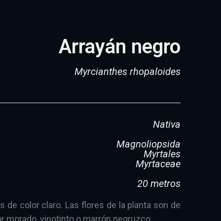
Arrayán negro
Myrcianthes rhopaloides
Nativa
Magnoliopsida
Myrtales
Myrtaceae
20 metros
 de color claro. Las flores de la planta son de
lor morado, vinotinto o marrón negruzco.