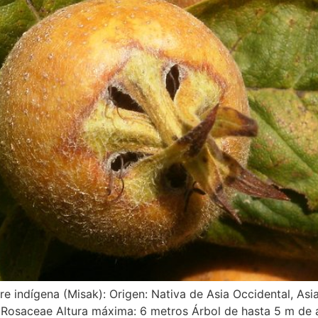
 indígena (Misak): Origen: Nativa de Asia Occidental, Asia
: Rosaceae Altura máxima: 6 metros Árbol de hasta 5 m de 