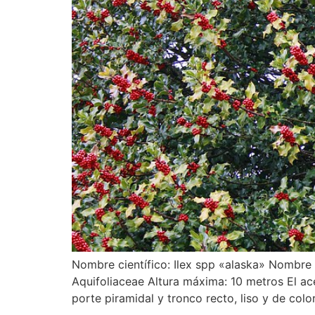
Nombre científico: Ilex spp «alaska» Nombre i
Aquifoliaceae Altura máxima: 10 metros El ac
porte piramidal y tronco recto, liso y de colo